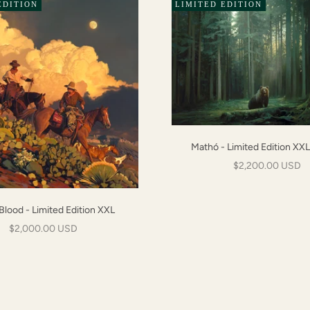
EDITION
LIMITED EDITION
Mathó - Limited Edition XX
Prix de vente
$2,200.00 USD
Blood - Limited Edition XXL
Prix de vente
$2,000.00 USD