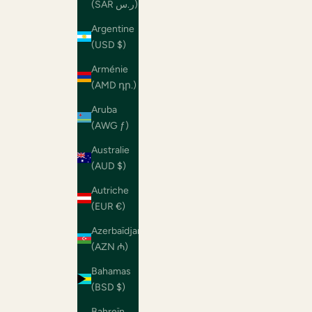
(SAR ر.س)
Argentine
(USD $)
Arménie
(AMD դր.)
Aruba
(AWG ƒ)
Australie
(AUD $)
Autriche
(EUR €)
Azerbaïdjan
(AZN ₼)
Bahamas
(BSD $)
Bahreïn