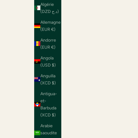
Algérie
(DZD د.ج)
Allemagne
(EUR €)
Andorre
(EUR €)
Angola
(USD $)
Anguilla
(XCD $)
Antigua-
et-
Barbuda
(XCD $)
Arabie
saoudite