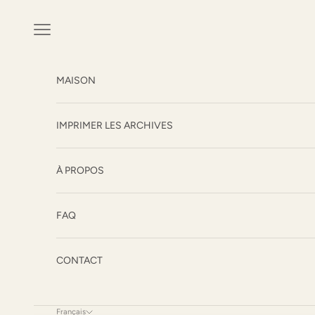
Passer au contenu
Ouvrir la navigation
MAISON
IMPRIMER LES ARCHIVES
À PROPOS
FAQ
CONTACT
Français