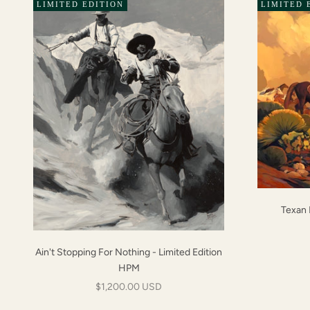
LIMITED EDITION
LIMITED 
Texan 
Ain't Stopping For Nothing - Limited Edition
HPM
Prix de vente
$1,200.00 USD