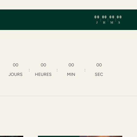
00
00
00
00
:
:
:
J
H
M
S
00
00
00
00
:
:
:
JOURS
HEURES
MIN
SEC