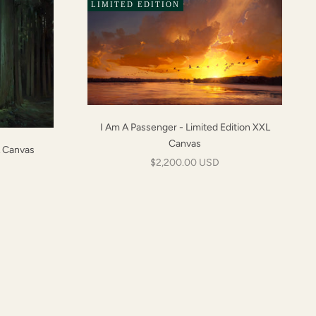
LIMITED EDITION
I Am A Passenger - Limited Edition XXL
Canvas
L Canvas
Prix de vente
$2,200.00 USD