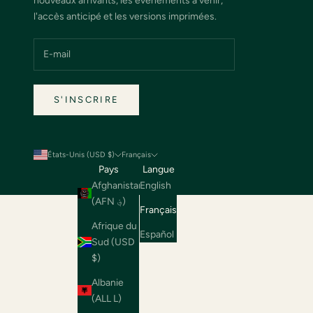
nouveaux arrivants, les événements à venir,
l'accès anticipé et les versions imprimées.
S'INSCRIRE
États-Unis (USD $)
Français
Pays
Langue
Afghanistan
English
(AFN ؋)
Français
Afrique du
Español
Sud (USD
$)
Albanie
(ALL L)